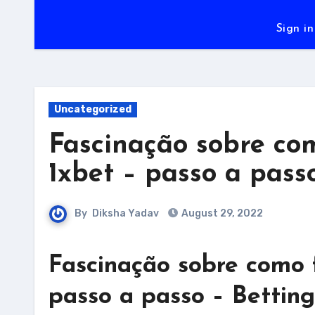
Sign in
Uncategorized
Fascinação sobre co
1xbet – passo a pass
By
Diksha Yadav
August 29, 2022
Fascinação sobre como 
passo a passo – Bettin