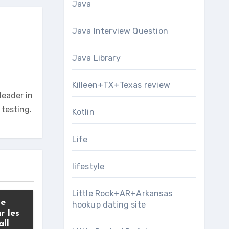
Java
Java Interview Question
Java Library
Killeen+TX+Texas review
leader in
testing.
Kotlin
Life
lifestyle
Little Rock+AR+Arkansas
de
hookup dating site
r les
all