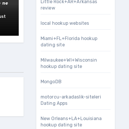
Little Rock+AR+Arkansas
e ne
review
ust
local hookup websites
Miami+FL+Florida hookup
dating site
Milwaukee+WI+Wisconsin
hookup dating site
MongoDB
motorcu-arkadaslik-siteleri
Dating Apps
New Orleans+LA+Louisiana
hookup dating site