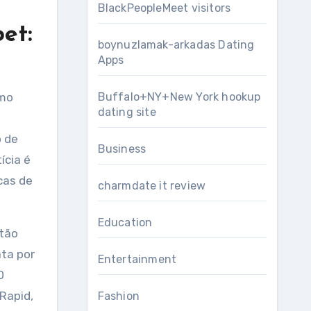
BlackPeopleMeet visitors
et:
boynuzlamak-arkadas Dating
Apps
omo
Buffalo+NY+New York hookup
dating site
o de
Business
ícia é
cas de
charmdate it review
Education
tão
ta por
Entertainment
D
Rapid,
Fashion