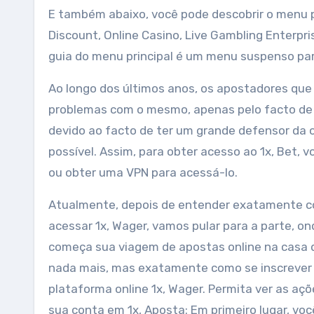
E também abaixo, você pode descobrir o menu principal de navegação do 1x, Wager, que inclui: Sports, Live,
Discount, Online Casino, Live Gambling Enterpri
guia do menu principal é um menu suspenso par
Ao longo dos últimos anos, os apostadores qu
problemas com o mesmo, apenas pelo facto de a 
devido ao facto de ter um grande defensor da 
possível. Assim, para obter acesso ao 1x, Bet, v
ou obter uma VPN para acessá-lo.
Atualmente, depois de entender exatamente 
acessar 1x, Wager, vamos pular para a parte, o
começa sua viagem de apostas online na casa 
nada mais, mas exatamente como se inscrever
plataforma online 1x, Wager. Permita ver as açõ
sua conta em 1x, Aposta: Em primeiro lugar, vo