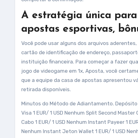
A estratégia única para
apostas esportivas, bôn
Você pode usar alguns dos arquivos aderentes,
cartão de identificação de endereço, passaporte
instituição financeira. Para começar a fazer qu
jogo de videogame em 1x, Aposta, você certame
que a equipe da casa de apostas apresentou v
retirada disponíveis.
Minutos do Método de Adiantamento. Depósit
Visa 1 EUR/ 1 USD Nenhum Split Second Master 
Cabo 1 EUR/ 1 USD Nenhum Instant Payeer 1 EUR
Nenhum Instant Jeton Wallet 1 EUR/ 1 USD Nenh