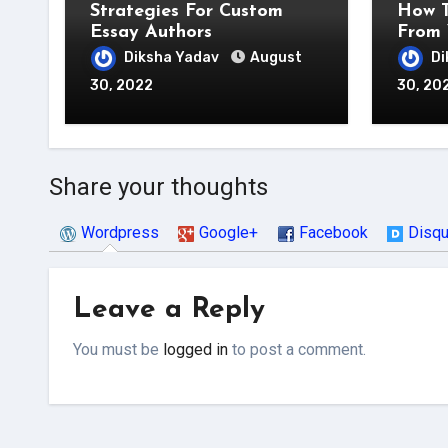
Strategies For Custom
How T
Essay Authors
From 
Diksha Yadav
August
Di
30, 2022
30, 20
Share your thoughts
Wordpress
Google+
Facebook
Disq
Leave a Reply
You must be
logged in
to post a comment.