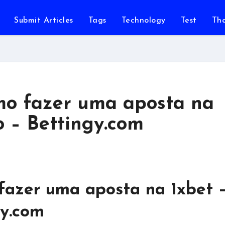
Submit Articles
Tags
Technology
Test
Th
mo fazer uma aposta na
o – Bettingy.com
fazer uma aposta na 1xbet 
gy.com