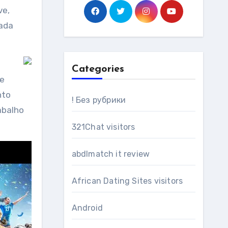
Cada
Categories
te
nto
! Без рубрики
rabalho
321Chat visitors
abdlmatch it review
African Dating Sites visitors
Android