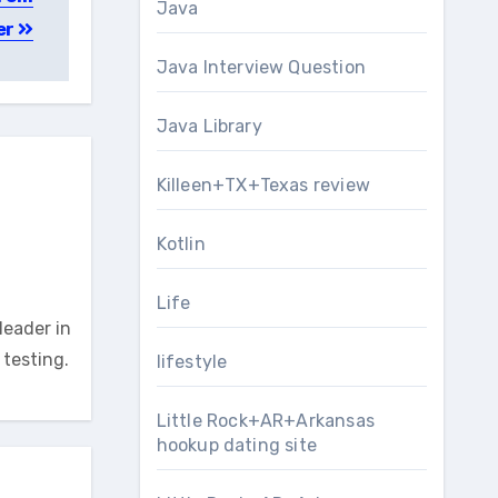
Java
er
Java Interview Question
Java Library
Killeen+TX+Texas review
Kotlin
Life
leader in
testing.
lifestyle
Little Rock+AR+Arkansas
hookup dating site