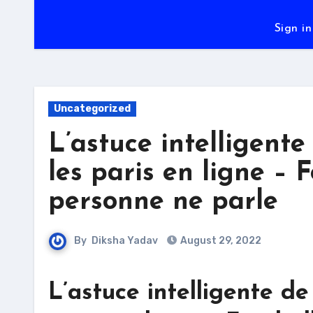
Sign in
Uncategorized
L’astuce intelligente
les paris en ligne – 
personne ne parle
By
Diksha Yadav
August 29, 2022
L’astuce intelligente de