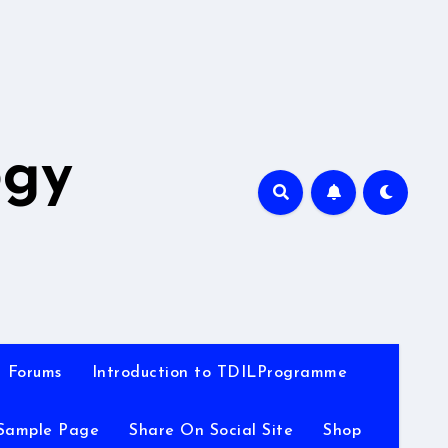
A
ogy
Forums
Introduction to TDILProgramme
Sample Page
Share On Social Site
Shop