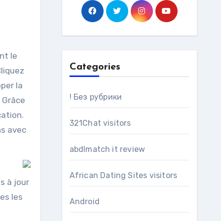
nt le
Categories
Cliquez
per la
! Без рубрики
. Grâce
cation.
321Chat visitors
ens avec
abdlmatch it review
African Dating Sites visitors
s à jour
es les
Android