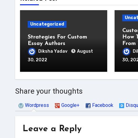
Uncat
Uncategorized
Custo
Strategies For Custom
How T
Essay Authors
From 
Diksha Yadav
August
Di
30, 2022
30, 20
Share your thoughts
Wordpress
Google+
Facebook
Disq
Leave a Reply