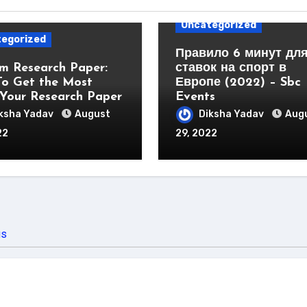
Uncategorized
egorized
Правило 6 минут дл
m Research Paper:
ставок на спорт в
o Get the Most
Европе (2022) – Sbc
Your Research Paper
Events
ksha Yadav
August
Diksha Yadav
Aug
22
29, 2022
us