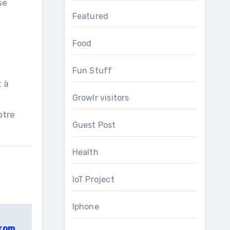
se
Featured
Food
Fun Stuff
t à
Growlr visitors
otre
Guest Post
Health
IoT Project
Iphone
From