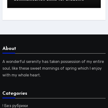
About
A wonderful serenity has taken possession of my entire
soul, like these sweet mornings of spring which I enjoy
with my whole heart.
Categories
! Без рубрики