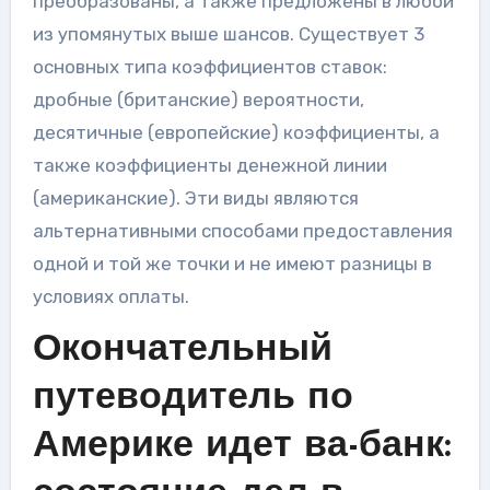
преобразованы, а также предложены в любой
из упомянутых выше шансов. Существует 3
основных типа коэффициентов ставок:
дробные (британские) вероятности,
десятичные (европейские) коэффициенты, а
также коэффициенты денежной линии
(американские). Эти виды являются
альтернативными способами предоставления
одной и той же точки и не имеют разницы в
условиях оплаты.
Окончательный
путеводитель по
Америке идет ва-банк: