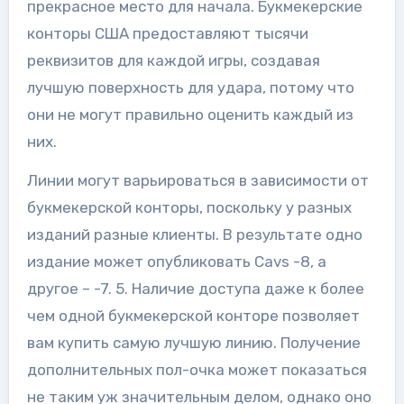
прекрасное место для начала. Букмекерские
конторы США предоставляют тысячи
реквизитов для каждой игры, создавая
лучшую поверхность для удара, потому что
они не могут правильно оценить каждый из
них.
Линии могут варьироваться в зависимости от
букмекерской конторы, поскольку у разных
изданий разные клиенты. В результате одно
издание может опубликовать Cavs -8, а
другое – -7. 5. Наличие доступа даже к более
чем одной букмекерской конторе позволяет
вам купить самую лучшую линию. Получение
дополнительных пол-очка может показаться
не таким уж значительным делом, однако оно