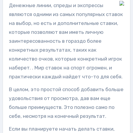
Денежные линии, спреды и экспрессы
являются одними из самых популярных ставок
на выбор, но есть и дополнительные ставки,
которые позволяют вам иметь личную
заинтересованность в гораздо более
конкретных результатах, таких как
количество очков, которые конкретный игрок
наберет. . Мир ставок на спорт огромен, и
практически каждый найдет что-то для себя.
В целом, это простой способ добавить больше
удовольствия от просмотра, дав вам еще
больше преимуществ. Это полезно само по
себе, несмотря на конечный результат.
Если вы планируете начать делать ставки,