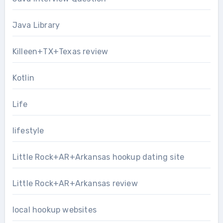
Java Library
Killeen+TX+Texas review
Kotlin
Life
lifestyle
Little Rock+AR+Arkansas hookup dating site
Little Rock+AR+Arkansas review
local hookup websites