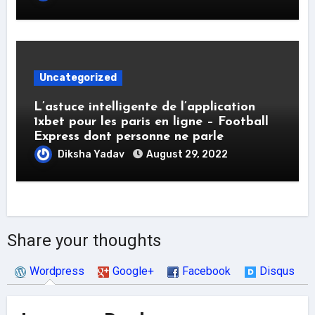
Uncategorized
L’astuce intelligente de l’application
1xbet pour les paris en ligne – Football
Express dont personne ne parle
Diksha Yadav
August 29, 2022
Share your thoughts
Wordpress
Google+
Facebook
Disqus